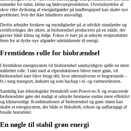
omtanke for natur, klima og fødevareproduktion. Overudnyttelse af
skov eller dyrkning af energiafgrøder på landbrugsjord kan skabe nye
problemer, hvis det ikke håndteres ansvarligt.
Derfor arbejder forskere og myndigheder på at udvikle standarder og
certificeringer, der sikrer, at biobrændsel produceres på en måde, der
gavner både klima og miljø. Fokus er især på at udnytte restprodukter
frem for at dyrke nye afgrøder udelukkende til energi.
Fremtidens rolle for biobrændsel
I fremtidens energisystem vil biobrændsel sandsynligvis spille en mere
målrettet rolle. I takt med at elproduktionen bliver mere grøn, vil
biobrændsel især blive brugt dér, hvor alternativerne er begrænsede –
fx i tung transport, industri og som backup i el- og varmesektoren.
Samtidig kan teknologiske fremskridt som Power-to-X og avancerede
biobrændsler gøre det muligt at udnytte biomasse endnu mere effektivt
og klimavenligt. Kombinationen af biobrændsel og grøn strøm kan
skabe et energisystem, der både er fleksibelt, robust og uafhængigt af
fossile brændsler.
En nøgle til stabil grøn energi