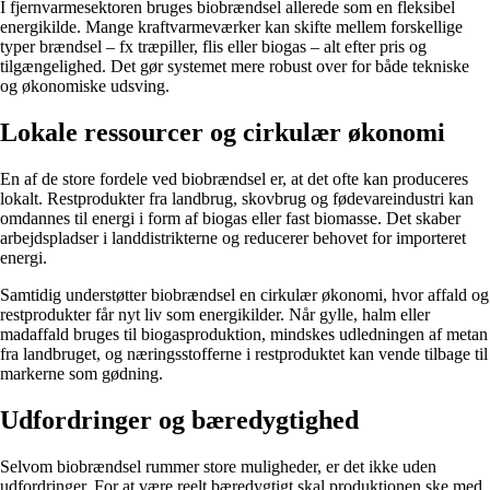
I fjernvarmesektoren bruges biobrændsel allerede som en fleksibel
energikilde. Mange kraftvarmeværker kan skifte mellem forskellige
typer brændsel – fx træpiller, flis eller biogas – alt efter pris og
tilgængelighed. Det gør systemet mere robust over for både tekniske
og økonomiske udsving.
Lokale ressourcer og cirkulær økonomi
En af de store fordele ved biobrændsel er, at det ofte kan produceres
lokalt. Restprodukter fra landbrug, skovbrug og fødevareindustri kan
omdannes til energi i form af biogas eller fast biomasse. Det skaber
arbejdspladser i landdistrikterne og reducerer behovet for importeret
energi.
Samtidig understøtter biobrændsel en cirkulær økonomi, hvor affald og
restprodukter får nyt liv som energikilder. Når gylle, halm eller
madaffald bruges til biogasproduktion, mindskes udledningen af metan
fra landbruget, og næringsstofferne i restproduktet kan vende tilbage til
markerne som gødning.
Udfordringer og bæredygtighed
Selvom biobrændsel rummer store muligheder, er det ikke uden
udfordringer. For at være reelt bæredygtigt skal produktionen ske med