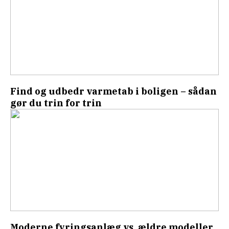
Find og udbedr varmetab i boligen – sådan
gør du trin for trin
Moderne fyringsanlæg vs. ældre modeller