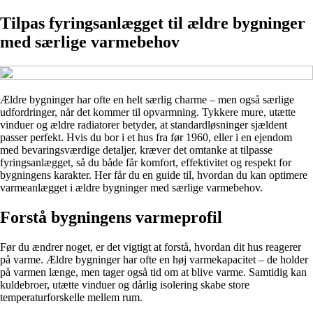
Tilpas fyringsanlægget til ældre bygninger
med særlige varmebehov
Ældre bygninger har ofte en helt særlig charme – men også særlige
udfordringer, når det kommer til opvarmning. Tykkere mure, utætte
vinduer og ældre radiatorer betyder, at standardløsninger sjældent
passer perfekt. Hvis du bor i et hus fra før 1960, eller i en ejendom
med bevaringsværdige detaljer, kræver det omtanke at tilpasse
fyringsanlægget, så du både får komfort, effektivitet og respekt for
bygningens karakter. Her får du en guide til, hvordan du kan optimere
varmeanlægget i ældre bygninger med særlige varmebehov.
Forstå bygningens varmeprofil
Før du ændrer noget, er det vigtigt at forstå, hvordan dit hus reagerer
på varme. Ældre bygninger har ofte en høj varmekapacitet – de holder
på varmen længe, men tager også tid om at blive varme. Samtidig kan
kuldebroer, utætte vinduer og dårlig isolering skabe store
temperaturforskelle mellem rum.