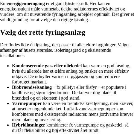
En
energigennemgang
er et godt første skridt. Her kan en
energikonsulent måle varmetab, tjekke radiatorernes effektivitet og
vurdere, om dit nuværende fyringsanlæg arbejder optimalt. Det giver et
solidt grundlag for at vælge den rigtige løsning.
Vælg det rette fyringsanlæg
Der findes ikke én løsning, der passer til alle ældre bygninger. Valget
afhænger af husets størrelse, isoleringsgrad og eksisterende
installationer.
Kondenserende gas- eller oliekedel
kan være en god løsning,
hvis du allerede har et ældre anlæg og ønsker en mere effektiv
udgave. De udnytter varmen i røggassen og kan reducere
forbruget markant.
Biobrændselsanlæg
– fx pillefyr eller flisfyr – er populære i
landhuse og større ejendomme. De kræver dog plads til
brændsel og en skorsten i god stand.
Varmepumper
kan være en fremtidssikret løsning, men kræver,
at huset er nogenlunde tæt. Luft-til-vand-varmepumper kan
kombineres med eksisterende radiatorer, mens jordvarme kræver
mere plads og investering.
Hybridløsninger
kombinerer fx varmepumpe og gaskedel, så
du får fleksibilitet og høj effektivitet året rundt.