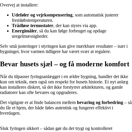
Overvej at installere:
Udeføler og vejrkompensering
, som automatisk justerer
fremløbstemperaturen.
Trådløse termostater
, der kan styres via app.
Energimåler
, så du kan følge forbruget og opdage
uregelmæssigheder.
Selv små justeringer i styringen kan give mærkbare resultater – især i
bygninger, hvor varmen tidligere har været svær at regulere.
Bevar husets sjæl – og få moderne komfort
Når du tilpasser fyringsanlægget i en ældre bygning, handler det ikke
kun om teknik, men også om respekt for husets historie. Et nyt anlæg
kan installeres diskret, så det ikke forstyrrer arkitekturen, og gamle
radiatorer kan ofte bevares og opgraderes.
Det vigtigste er at finde balancen mellem
bevaring og forbedring
– så
du får et hjem, der både føles autentisk og fungerer effektivt i
hverdagen.
Sluk fyringen sikkert – sådan gør du det trygt og kontrolleret