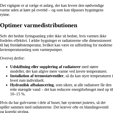
Det vigtigste er at vælge et anlæg, der kan levere den nødvendige
varme uden at køre på overtid – og som kan tilpasses bygningens
rytme.
Optimer varmedistributionen
Selv det bedste fyringsanlæg yder ikke sit bedste, hvis varmen ikke
fordeles effektivt. I ældre bygninger er radiatorerne ofte dimensioneret
til høj fremløbstemperatur, hvilket kan være en udfordring for moderne
lavtemperaturanlæg som varmepumper.
Overvej derfor:
Udskiftning eller supplering af radiatorer
med større
modeller, der kan afgive mere varme ved lavere temperaturer.
Installation af termostatventiler
, så du kan styre temperaturen i
hvert rum individuelt.
Hydraulisk afbalancering
, som sikrer, at alle radiatorer får den
rette mængde vand – det kan reducere energiforbruget med op til
10–15 %.
Hvis du har gulvvarme i dele af huset, bør systemet justeres, så det
spiller sammen med radiatorerne. Det kræver ofte en blandingsventil
og korrekt styring.