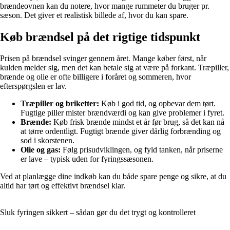
brændeovnen kan du notere, hvor mange rummeter du bruger pr.
sæson. Det giver et realistisk billede af, hvor du kan spare.
Køb brændsel på det rigtige tidspunkt
Prisen på brændsel svinger gennem året. Mange køber først, når
kulden melder sig, men det kan betale sig at være på forkant. Træpiller,
brænde og olie er ofte billigere i foråret og sommeren, hvor
efterspørgslen er lav.
Træpiller og briketter:
Køb i god tid, og opbevar dem tørt.
Fugtige piller mister brændværdi og kan give problemer i fyret.
Brænde:
Køb frisk brænde mindst et år før brug, så det kan nå
at tørre ordentligt. Fugtigt brænde giver dårlig forbrænding og
sod i skorstenen.
Olie og gas:
Følg prisudviklingen, og fyld tanken, når priserne
er lave – typisk uden for fyringssæsonen.
Ved at planlægge dine indkøb kan du både spare penge og sikre, at du
altid har tørt og effektivt brændsel klar.
Sluk fyringen sikkert – sådan gør du det trygt og kontrolleret