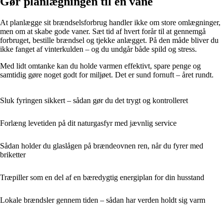
Gør planlægningen til en vane
At planlægge sit brændselsforbrug handler ikke om store omlægninger,
men om at skabe gode vaner. Sæt tid af hvert forår til at gennemgå
forbruget, bestille brændsel og tjekke anlægget. På den måde bliver du
ikke fanget af vinterkulden – og du undgår både spild og stress.
Med lidt omtanke kan du holde varmen effektivt, spare penge og
samtidig gøre noget godt for miljøet. Det er sund fornuft – året rundt.
Sluk fyringen sikkert – sådan gør du det trygt og kontrolleret
Forlæng levetiden på dit naturgasfyr med jævnlig service
Sådan holder du glaslågen på brændeovnen ren, når du fyrer med
briketter
Træpiller som en del af en bæredygtig energiplan for din husstand
Lokale brændsler gennem tiden – sådan har verden holdt sig varm