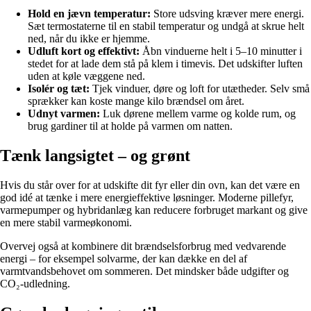
Hold en jævn temperatur:
Store udsving kræver mere energi.
Sæt termostaterne til en stabil temperatur og undgå at skrue helt
ned, når du ikke er hjemme.
Udluft kort og effektivt:
Åbn vinduerne helt i 5–10 minutter i
stedet for at lade dem stå på klem i timevis. Det udskifter luften
uden at køle væggene ned.
Isolér og tæt:
Tjek vinduer, døre og loft for utætheder. Selv små
sprækker kan koste mange kilo brændsel om året.
Udnyt varmen:
Luk dørene mellem varme og kolde rum, og
brug gardiner til at holde på varmen om natten.
Tænk langsigtet – og grønt
Hvis du står over for at udskifte dit fyr eller din ovn, kan det være en
god idé at tænke i mere energieffektive løsninger. Moderne pillefyr,
varmepumper og hybridanlæg kan reducere forbruget markant og give
en mere stabil varmeøkonomi.
Overvej også at kombinere dit brændselsforbrug med vedvarende
energi – for eksempel solvarme, der kan dække en del af
varmtvandsbehovet om sommeren. Det mindsker både udgifter og
CO₂-udledning.