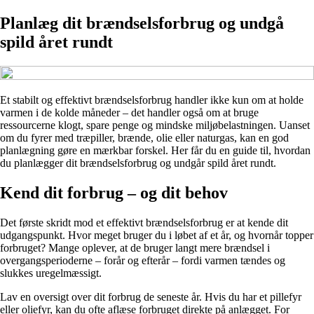
Planlæg dit brændselsforbrug og undgå
spild året rundt
Et stabilt og effektivt brændselsforbrug handler ikke kun om at holde
varmen i de kolde måneder – det handler også om at bruge
ressourcerne klogt, spare penge og mindske miljøbelastningen. Uanset
om du fyrer med træpiller, brænde, olie eller naturgas, kan en god
planlægning gøre en mærkbar forskel. Her får du en guide til, hvordan
du planlægger dit brændselsforbrug og undgår spild året rundt.
Kend dit forbrug – og dit behov
Det første skridt mod et effektivt brændselsforbrug er at kende dit
udgangspunkt. Hvor meget bruger du i løbet af et år, og hvornår topper
forbruget? Mange oplever, at de bruger langt mere brændsel i
overgangsperioderne – forår og efterår – fordi varmen tændes og
slukkes uregelmæssigt.
Lav en oversigt over dit forbrug de seneste år. Hvis du har et pillefyr
eller oliefyr, kan du ofte aflæse forbruget direkte på anlægget. For