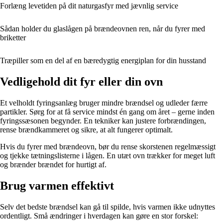
Forlæng levetiden på dit naturgasfyr med jævnlig service
Sådan holder du glaslågen på brændeovnen ren, når du fyrer med
briketter
Træpiller som en del af en bæredygtig energiplan for din husstand
Vedligehold dit fyr eller din ovn
Et velholdt fyringsanlæg bruger mindre brændsel og udleder færre
partikler. Sørg for at få service mindst én gang om året – gerne inden
fyringssæsonen begynder. En tekniker kan justere forbrændingen,
rense brændkammeret og sikre, at alt fungerer optimalt.
Hvis du fyrer med brændeovn, bør du rense skorstenen regelmæssigt
og tjekke tætningslisterne i lågen. En utæt ovn trækker for meget luft
og brænder brændet for hurtigt af.
Brug varmen effektivt
Selv det bedste brændsel kan gå til spilde, hvis varmen ikke udnyttes
ordentligt. Små ændringer i hverdagen kan gøre en stor forskel: