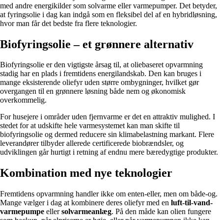
med andre energikilder som solvarme eller varmepumper. Det betyder,
at fyringsolie i dag kan indgå som en fleksibel del af en hybridløsning,
hvor man får det bedste fra flere teknologier.
Biofyringsolie – et grønnere alternativ
Biofyringsolie er den vigtigste årsag til, at oliebaseret opvarmning
stadig har en plads i fremtidens energilandskab. Den kan bruges i
mange eksisterende oliefyr uden større ombygninger, hvilket gør
overgangen til en grønnere løsning både nem og økonomisk
overkommelig.
For husejere i områder uden fjernvarme er det en attraktiv mulighed. I
stedet for at udskifte hele varmesystemet kan man skifte til
biofyringsolie og dermed reducere sin klimabelastning markant. Flere
leverandører tilbyder allerede certificerede biobrændsler, og
udviklingen går hurtigt i retning af endnu mere bæredygtige produkter.
Kombination med nye teknologier
Fremtidens opvarmning handler ikke om enten-eller, men om både-og.
Mange vælger i dag at kombinere deres oliefyr med en
luft-til-vand-
varmepumpe
eller
solvarmeanlæg
. På den måde kan olien fungere