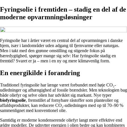
Fyringsolie i fremtiden – stadig en del af de
moderne opvarmningsløsninger
Fyringsolie har i årtier været en central del af opvarmningen i danske
hjem, især i landområder uden adgang til fjernvarme eller naturgas.
Men i takt med den grønne omstilling og stigende fokus på
bæredygtighed, spørger mange sig selv: Har fyringsolie stadig en
fremtid? Svaret er ja – men i en ny og mere klimavenlig form.
En energikilde i forandring
Traditionel fyringsolie har længe været forbundet med høje CO₂-
udledninger og afhængighed af fossile brændsler. Men teknologien bag
både oliefyr og selve olien har udviklet sig markant. Nye typer
biofyringsolie
, fremstillet af fornybare råstoffer som planteolier og
affaldsprodukter, kan reducere CO₂-udledningen med op til 70–90 %
sammenlignet med konventionel olie.
Samtidig er moderne kondenserende oliefyr langt mere effektive end
ældre modeller. De udnytter energien i olien bedre og kan kombineres