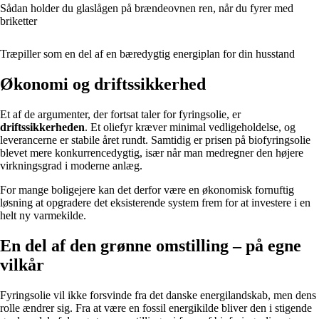
Sådan holder du glaslågen på brændeovnen ren, når du fyrer med
briketter
Træpiller som en del af en bæredygtig energiplan for din husstand
Økonomi og driftssikkerhed
Et af de argumenter, der fortsat taler for fyringsolie, er
driftssikkerheden
. Et oliefyr kræver minimal vedligeholdelse, og
leverancerne er stabile året rundt. Samtidig er prisen på biofyringsolie
blevet mere konkurrencedygtig, især når man medregner den højere
virkningsgrad i moderne anlæg.
For mange boligejere kan det derfor være en økonomisk fornuftig
løsning at opgradere det eksisterende system frem for at investere i en
helt ny varmekilde.
En del af den grønne omstilling – på egne
vilkår
Fyringsolie vil ikke forsvinde fra det danske energilandskab, men dens
rolle ændrer sig. Fra at være en fossil energikilde bliver den i stigende