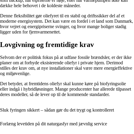
som backup, når elpriserne er høje, eller når varmepumpen ikke kan
dække hele behovet i de koldeste måneder.
Denne fleksibilitet gør oliefyret til en stabil og driftssikker del af et
moderne energisystem. Det kan være en fordel i et land som Danmark,
hvor vejret og energipriserne svinger, og hvor mange boliger stadig
ligger uden for fjernvarmenettet.
Lovgivning og fremtidige krav
Selvom der er politisk fokus på at udfase fossile brændsler, er der ikke
planer om at forbyde eksisterende oliefyr i private hjem. Derimod
stilles der krav om, at nye installationer skal være mere energieffektive
og miljøvenlige.
Det betyder, at fremtidens oliefyr skal kunne køre på biofyringsolie
eller indgå i hybridløsninger. Mange producenter har allerede tilpasset
deres modeller, så de lever op til de kommende standarder.
Sluk fyringen sikkert – sådan gør du det trygt og kontrolleret
Forlæng levetiden på dit naturgasfyr med jævnlig service