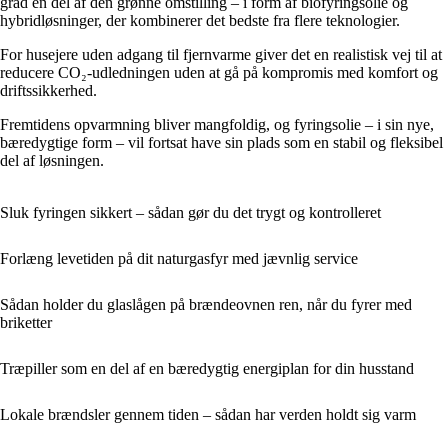
grad en del af den grønne omstilling – i form af biofyringsolie og
hybridløsninger, der kombinerer det bedste fra flere teknologier.
For husejere uden adgang til fjernvarme giver det en realistisk vej til at
reducere CO₂-udledningen uden at gå på kompromis med komfort og
driftssikkerhed.
Fremtidens opvarmning bliver mangfoldig, og fyringsolie – i sin nye,
bæredygtige form – vil fortsat have sin plads som en stabil og fleksibel
del af løsningen.
Sluk fyringen sikkert – sådan gør du det trygt og kontrolleret
Forlæng levetiden på dit naturgasfyr med jævnlig service
Sådan holder du glaslågen på brændeovnen ren, når du fyrer med
briketter
Træpiller som en del af en bæredygtig energiplan for din husstand
Lokale brændsler gennem tiden – sådan har verden holdt sig varm