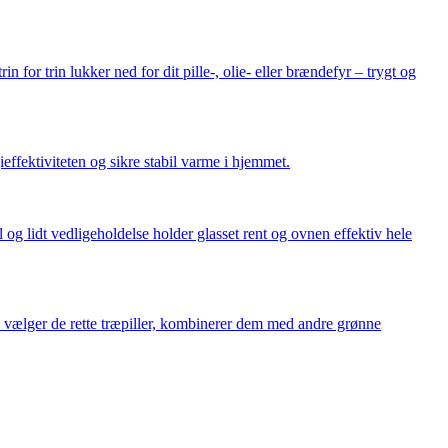
in for trin lukker ned for dit pille-, olie- eller brændefyr – trygt og
effektiviteten og sikre stabil varme i hjemmet.
og lidt vedligeholdelse holder glasset rent og ovnen effektiv hele
 vælger de rette træpiller, kombinerer dem med andre grønne