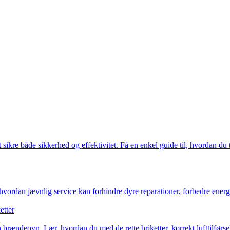
 sikre både sikkerhed og effektivitet. Få en enkel guide til, hvordan du tr
hvordan jævnlig service kan forhindre dyre reparationer, forbedre energi
etter
ændeovn. Lær, hvordan du med de rette briketter, korrekt lufttilførsel 