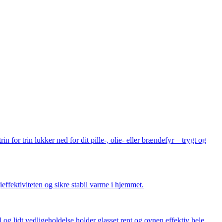
in for trin lukker ned for dit pille-, olie- eller brændefyr – trygt og
effektiviteten og sikre stabil varme i hjemmet.
og lidt vedligeholdelse holder glasset rent og ovnen effektiv hele