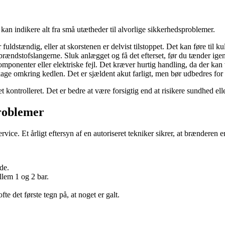
 kan indikere alt fra små utætheder til alvorlige sikkerhedsproblemer.
ldstændig, eller at skorstenen er delvist tilstoppet. Det kan føre til kuli
 brændstofslangerne. Sluk anlægget og få det efterset, før du tænder igen
nenter eller elektriske fejl. Det kræver hurtig handling, da der kan 
age omkring kedlen. Det er sjældent akut farligt, men bør udbedres fo
 kontrolleret. Det er bedre at være forsigtig end at risikere sundhed ell
roblemer
e. Et årligt eftersyn af en autoriseret tekniker sikrer, at brænderen er 
de.
llem 1 og 2 bar.
te det første tegn på, at noget er galt.