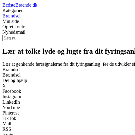
BedsteBraende.dk
Kategorier
Brændsel
Min side
Opret konto
Nyhedsmail
Lær at tolke lyde og lugte fra dit fyringsa
Lær at genkende faresignalerne fra dit fyringsanlæg, før de udvikler s
Brændsel
Brændsel
Del og hjælp
X
Facebook
Instagram
LinkedIn
YouTube
Pinterest
TikTok
Mail
RSS
5 min