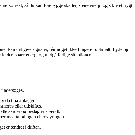
erne korrekt, så du kan forebygge skader, spare energi og sikre et trygt
ner kan det give signaler, når noget ikke fungerer optimalt. Lyde og
skader, spare energi og undgå farlige situationer.
r undersøges.
 trykket på anlægget.
smøres eller udskiftes.
 alle skruer og beslag er spændt.
emer med tændingen eller styringen.
et er ændret i driften.