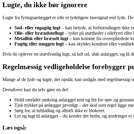
Lugte, du ikke bør ignorere
Lugte fra fyringsanlægget er ofte et tydeligere faresignal end lyde. De
Sod- eller røgagtig lugt
– kan betyde, at forbrændingen ikke er fu
Olie- eller brændstoflugt
– tyder på utætheder i oliefyret eller
Metallisk eller brændt lugt
– kan komme fra overophedede kompo
Fugtig eller muggen lugt
– kan skyldes kondens eller vandlæk
Hvis du oplever en usædvanlig lugt, så luft ud, sluk anlægget, og få det
Regelmæssig vedligeholdelse forebygger p
Mange af de lyde og lugte, der opstår, kan undgås med regelmæssig servic
Derudover kan du selv gøre en del:
Hold området omkring anlægget rent og frit for støv og genstan
Tjek trykket på anlægget jævnligt – det skal som regel ligge me
Sørg for, at luftindtag og aftræk ikke er blokeret.
Lyt og lugt til anlægget – du kender det bedst, og ændringer er of
Læs også: