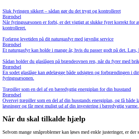
Sluk fyringen sikkert – sådan gør du det trygt og kontrolleret
Brændsel
Når fyringssæsonen er forbi, er det vigtigt at slukke fyret korrekt for at
kontrolleret.
Forlæng levetiden på dit naturgasfyr med jævnlig service
Brændsel
Et naturgasfyr kan holde i mange år, hvis du passer godt på det. Læs, 
Sådan holder du glaslågen på brændeovnen ren, når du fyrer med brik
Brændsel
En sodet glaslåge kan ødelægge både udsigten og forbrændingen i din br
fyringssæsonen.
Træpiller som en del af en bæredygtig energiplan for din husstand
Brændsel
Overvej træpiller som en del af din husstands energiplan, og få båd
løsninger og får mest muligt ud af din investering i bæredygtig varme.
Når du skal tilkalde hjælp
Selvom mange småproblemer kan løses med enkle justeringer, er der si