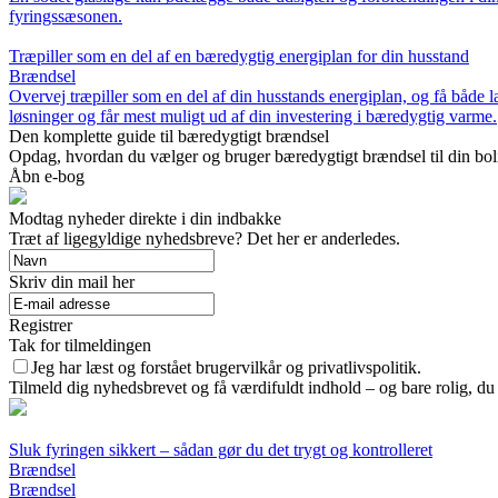
fyringssæsonen.
Træpiller som en del af en bæredygtig energiplan for din husstand
Brændsel
Overvej træpiller som en del af din husstands energiplan, og få båd
løsninger og får mest muligt ud af din investering i bæredygtig varme.
Den komplette guide til bæredygtigt brændsel
Opdag, hvordan du vælger og bruger bæredygtigt brændsel til din bolig
Åbn e-bog
Modtag nyheder direkte i din indbakke
Træt af ligegyldige nyhedsbreve? Det her er anderledes.
Skriv din mail her
Registrer
Tak for tilmeldingen
Jeg har læst og forstået brugervilkår og privatlivspolitik.
Tilmeld dig nyhedsbrevet og få værdifuldt indhold – og bare rolig, du 
Sluk fyringen sikkert – sådan gør du det trygt og kontrolleret
Brændsel
Brændsel