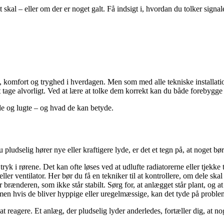
 skal – eller om der er noget galt. Få indsigt i, hvordan du tolker signal
, komfort og tryghed i hverdagen. Men som med alle tekniske installatio
t tage alvorligt. Ved at lære at tolke dem korrekt kan du både forebygge 
de og lugte – og hvad de kan betyde.
pludselig hører nye eller kraftigere lyde, er det et tegn på, at noget bø
 tryk i rørene. Det kan ofte løses ved at udlufte radiatorerne eller tjekke
er ventilator. Her bør du få en tekniker til at kontrollere, om dele skal 
 brænderen, som ikke står stabilt. Sørg for, at anlægget står plant, og at
 men hvis de bliver hyppige eller uregelmæssige, kan det tyde på probl
t reagere. Et anlæg, der pludselig lyder anderledes, fortæller dig, at nog