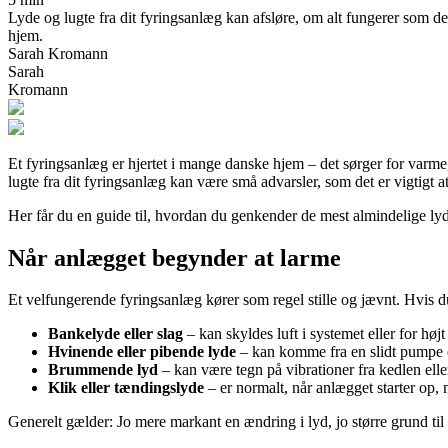
Lyde og lugte fra dit fyringsanlæg kan afsløre, om alt fungerer som det
hjem.
Sarah Kromann
Sarah
Kromann
Et fyringsanlæg er hjertet i mange danske hjem – det sørger for varme
lugte fra dit fyringsanlæg kan være små advarsler, som det er vigtigt a
Her får du en guide til, hvordan du genkender de mest almindelige ly
Når anlægget begynder at larme
Et velfungerende fyringsanlæg kører som regel stille og jævnt. Hvis du 
Bankelyde eller slag
– kan skyldes luft i systemet eller for højt
Hvinende eller pibende lyde
– kan komme fra en slidt pumpe ell
Brummende lyd
– kan være tegn på vibrationer fra kedlen eller
Klik eller tændingslyde
– er normalt, når anlægget starter op,
Generelt gælder: Jo mere markant en ændring i lyd, jo større grund til a