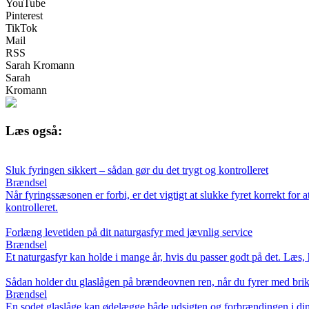
YouTube
Pinterest
TikTok
Mail
RSS
Sarah Kromann
Sarah
Kromann
Læs også:
Sluk fyringen sikkert – sådan gør du det trygt og kontrolleret
Brændsel
Når fyringssæsonen er forbi, er det vigtigt at slukke fyret korrekt for at
kontrolleret.
Forlæng levetiden på dit naturgasfyr med jævnlig service
Brændsel
Et naturgasfyr kan holde i mange år, hvis du passer godt på det. Læs, 
Sådan holder du glaslågen på brændeovnen ren, når du fyrer med brik
Brændsel
En sodet glaslåge kan ødelægge både udsigten og forbrændingen i din br