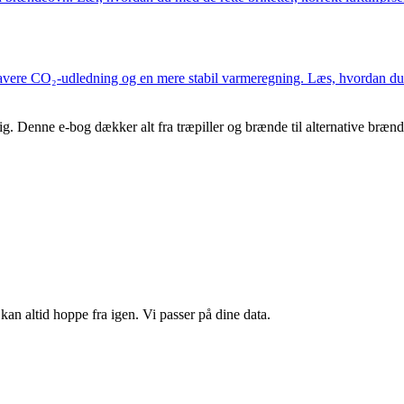
e lavere CO₂-udledning og en mere stabil varmeregning. Læs, hvordan du
. Denne e-bog dækker alt fra træpiller og brænde til alternative brænd
kan altid hoppe fra igen. Vi passer på dine data.