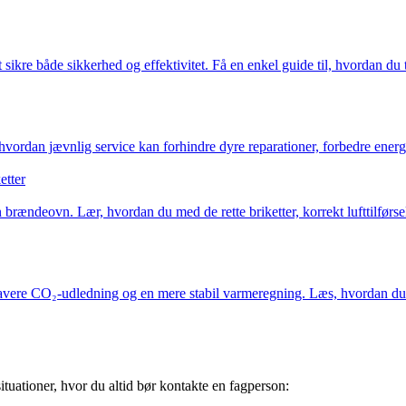
 sikre både sikkerhed og effektivitet. Få en enkel guide til, hvordan du tr
hvordan jævnlig service kan forhindre dyre reparationer, forbedre energi
etter
ændeovn. Lær, hvordan du med de rette briketter, korrekt lufttilførsel 
e lavere CO₂-udledning og en mere stabil varmeregning. Læs, hvordan du
tuationer, hvor du altid bør kontakte en fagperson: